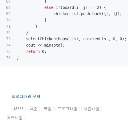
67

}
68

else
if
(
board
[
i
][
j
]
==
2
)
{
69

chickenList
.
push_back
({
i
,
j
});
70

}
71

}
72

}
73

selectChicken
(
houseList
,
chickenList
,
0
,
0
);
74

cout
<<
minTotal
;
75

return
0
;
}
프로그래밍 문제
15686
백준
코딩
프로그래밍
치킨배달
백트래킹