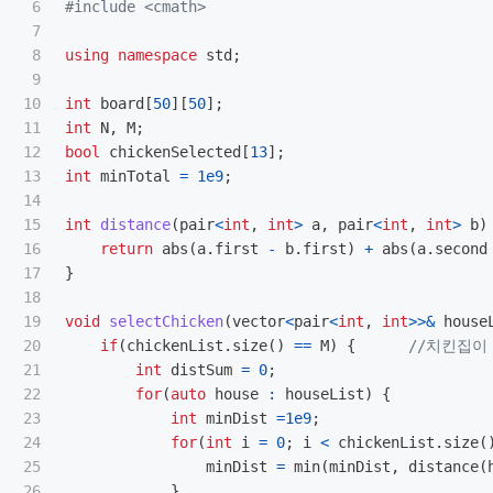
6

#include
<cmath>
7

8

using
namespace
std
;
9

10

int
board
[
50
][
50
];
11

int
N
,
M
;
12

bool
chickenSelected
[
13
];
13

int
minTotal
=
1e9
;
14

15

int
distance
(
pair
<
int
,
int
>
a
,
pair
<
int
,
int
>
b
)
16

return
abs
(
a
.
first
-
b
.
first
)
+
abs
(
a
.
second
17

}
18

19

void
selectChicken
(
vector
<
pair
<
int
,
int
>>&
house
20

if
(
chickenList
.
size
()
==
M
)
{
//치킨집이
21

int
distSum
=
0
;
22

for
(
auto
house
:
houseList
)
{
23

int
minDist
=
1e9
;
24

for
(
int
i
=
0
;
i
<
chickenList
.
size
(
25

minDist
=
min
(
minDist
,
distance
(
26

}