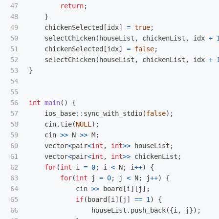
47

return
;
48

}
49

chickenSelected
[
idx
]
=
true
;
50

selectChicken
(
houseList
,
chickenList
,
idx
+
51

chickenSelected
[
idx
]
=
false
;
52

selectChicken
(
houseList
,
chickenList
,
idx
+
53

}
54

55

56

int
main
()
{
57

ios_base
::
sync_with_stdio
(
false
);
58

cin
.
tie
(
NULL
);
59

cin
>>
N
>>
M
;
60

vector
<
pair
<
int
,
int
>>
houseList
;
61

vector
<
pair
<
int
,
int
>>
chickenList
;
62

for
(
int
i
=
0
;
i
<
N
;
i
++
)
{
63

for
(
int
j
=
0
;
j
<
N
;
j
++
)
{
64

cin
>>
board
[
i
][
j
];
65

if
(
board
[
i
][
j
]
==
1
)
{
66

houseList
.
push_back
({
i
,
j
});