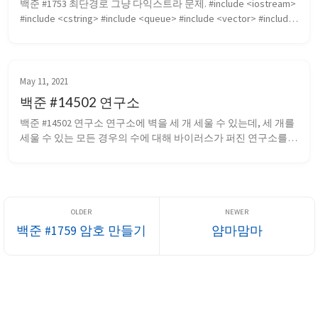
백준 #1753 최단경로 그냥 다익스트라 문제. #include <iostream> 
#include <cstring> #include <queue> #include <vector> #include 
<bits/stdc++.h> #define INF 1e9 using namespace std; i...
May 11, 2021
백준 #14502 연구소
백준 #14502 연구소 연구소에 벽을 세 개 세울 수 있는데, 세 개를 
세울 수 있는 모든 경우의 수에 대해 바이러스가 퍼진 연구소를 
BFS로 계산해 안전 영역의 최댓값을 출력하면 된다. 벽을 세우는 
조합은 재귀함수로 처리했다. #include <iostream> #include 
<cstring> #include <q...
백준 #1759 암호 만들기
얌마맘마