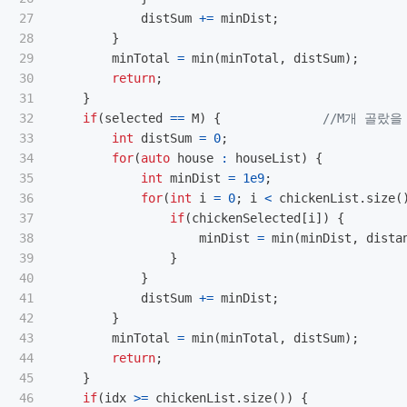
27

distSum
+=
minDist
;
28

}
29

minTotal
=
min
(
minTotal
,
distSum
);
30

return
;
31

}
32

if
(
selected
==
M
)
{
//M개 골랐을
33

int
distSum
=
0
;
34

for
(
auto
house
:
houseList
)
{
35

int
minDist
=
1e9
;
36

for
(
int
i
=
0
;
i
<
chickenList
.
size
(
37

if
(
chickenSelected
[
i
])
{
38

minDist
=
min
(
minDist
,
dista
39

}
40

}
41

distSum
+=
minDist
;
42

}
43

minTotal
=
min
(
minTotal
,
distSum
);
44

return
;
45

}
46

if
(
idx
>=
chickenList
.
size
())
{