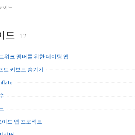
로이드
이드
12
2 네트워크 멤버를 위한 데이팅 앱
프트 키보드 숨기기
late
함수
워드
로이드 앱 프로젝트
리시버