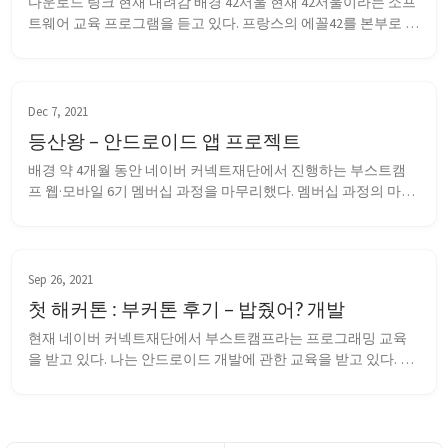
다운로드 링크 현재 내려감 배경 42서울 현재 42서울이라는 소프
트웨어 교육 프로그램을 듣고 있다. 프랑스의 에꼴42를 본부로 전
세계에 여러 42 캠퍼스가 있다. 이곳에서는 42 API를 제공하는데, 
oAuth 인증과 REST API를 제공한다. 이를 사용해 간단한 앱을 만
들어보고자 했다. oAuth 인증을 제공한다는 것은 42 네트워크 멤
버만 이용...
Dec 7, 2021
등산왕 – 안드로이드 앱 프로젝트
배경 약 4개월 동안 네이버 커넥트재단에서 진행하는 부스트캠
프 웹·모바일 6기 멤버십 과정을 마무리했다. 멤버십 과정의 마지
막 6주동안 진행한 프로젝트 등산왕에 대한 정리를 하려고 한다. 
앱 소개 깃헙 레포지토리 등산왕은 등산 기록 관리 앱이다. 앱에
는 크게 세 가지 기능이 있다. 등산 기록 ![record]({{...
Sep 26, 2021
첫 해커톤 : 부커톤 후기 – 밥줬어? 개발
현재 네이버 커넥트재단에서 부스트캠프라는 프로그래밍 교육
을 받고 있다. 나는 안드로이드 개발에 관한 교육을 받고 있다. 추
석 연휴를 맞이해 부스트캠프 측에서는 부스트캠퍼들에게 휴식 
기간을 주기 위해 통째로 1주일 간 과제나 수업이 없는 방학 비슷
한 것을 주기로 했다. 다만, 이 기간 동안에 무언가 개발을 하고 싶
은 인원들을 위해 부커톤이라는 해커톤 ...