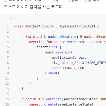
토스트 메시지 출력을 하는 코드다.
1

class
AnotherActivity
:
AppCompatActivity
()
{
2

3

private
val
broadcastReceiver
:
BroadcastRece
4

override
fun
onReceive
(
context
:
Context
?
5

intent
?.
let
{
6

Toast
.
makeText
(
7

applicationContext
,
8

it
.
getStringExtra
(
"SOME_STRI
9

Toast
.
LENGTH_SHORT
10

).
show
()
11

}
12

}
13

}
14

15

override
fun
onCreate
(
savedInstanceState
:
Bu
16

super
.
onCreate
(
savedInstanceState
)