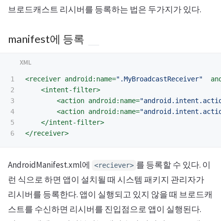
브로드캐스트 리시버를 등록하는 법은 두가지가 있다.
manifest에 등록
1

<receiver
android:name=
".MyBroadcastReceiver"
an
2

<intent-filter>
3

<action
android:name=
"android.intent.acti
4

<action
android:name=
"android.intent.acti
5

</intent-filter>
</receiver>
AndroidManifest.xml에
를 등록할 수 있다. 이
<reciever>
런 식으로 하면 앱이 설치될 때 시스템 패키지 관리자가
리시버를 등록한다. 앱이 실행되고 있지 않을 때 브로드캐
스트를 수신하면 리시버를 진입점으로 앱이 실행된다.