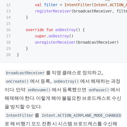
12

val
filter
=
IntentFilter
(
Intent
.
ACTION_
13

registerReceiver
(
broadcastReceiver
,
filt
14

}
15

16

override
fun
onDestroy
()
{
17

super
.
onDestroy
()
18

unregisterReceiver
(
broadcastReceiver
)
19

}
}
를 익명 클래스로 정의하고,
broadcastReceiver
에서 등록,
에서 해제하는 과정
onCreate()
onDestroy()
이다. 만약
에서 등록했으면
에서
onResume()
onPause()
해제해야 한다. 이렇게 해야 불필요한 브로드캐스트 수신
을 방지할 수 있다.
를
IntentFilter
Intent.ACTION_AIRPLANE_MODE_CHANGED
로 해 비행기 모드 전환 시 시스템 브로드캐스틀 수신해