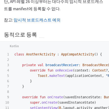
단, API 레벨 26 이상부터는 대다수의 암시적 브로드캐스
트를 manifest에 등록할 수 없다.
참고:
암시적 브로드캐스트 예외
동적으로 등록
1

class
AnotherActivity
:
AppCompatActivity
()
{
2

3

private
val
broadcastReceiver
:
BroadcastRece
4

override
fun
onReceive
(
context
:
Context
?
5

Toast
.
makeText
(
applicationContext
,
"
6

}
7

}
8

9

override
fun
onCreate
(
savedInstanceState
:
Bu
10

super
.
onCreate
(
savedInstanceState
)
11

setContentView
(
R
.
layout
.
activity_another