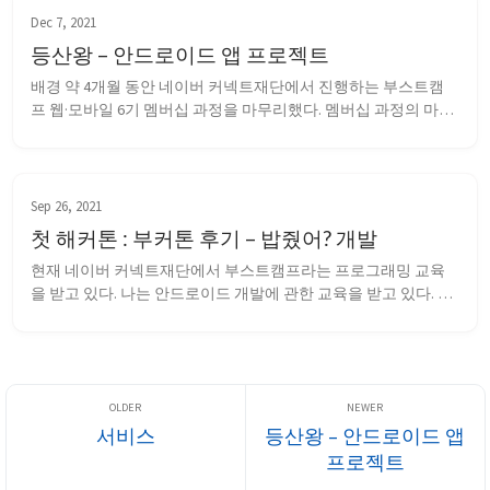
버만 이용...
Dec 7, 2021
등산왕 – 안드로이드 앱 프로젝트
배경 약 4개월 동안 네이버 커넥트재단에서 진행하는 부스트캠
프 웹·모바일 6기 멤버십 과정을 마무리했다. 멤버십 과정의 마지
막 6주동안 진행한 프로젝트 등산왕에 대한 정리를 하려고 한다. 
앱 소개 깃헙 레포지토리 등산왕은 등산 기록 관리 앱이다. 앱에
는 크게 세 가지 기능이 있다. 등산 기록 ![record]({{...
Sep 26, 2021
첫 해커톤 : 부커톤 후기 – 밥줬어? 개발
현재 네이버 커넥트재단에서 부스트캠프라는 프로그래밍 교육
을 받고 있다. 나는 안드로이드 개발에 관한 교육을 받고 있다. 추
석 연휴를 맞이해 부스트캠프 측에서는 부스트캠퍼들에게 휴식 
기간을 주기 위해 통째로 1주일 간 과제나 수업이 없는 방학 비슷
한 것을 주기로 했다. 다만, 이 기간 동안에 무언가 개발을 하고 싶
은 인원들을 위해 부커톤이라는 해커톤 ...
서비스
등산왕 – 안드로이드 앱
프로젝트