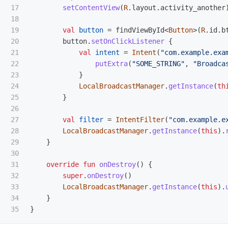
17

setContentView
(
R
.
layout
.
activity_another
18

19

val
button
=
findViewById
<
Button
>(
R
.
id
.
b
20

button
.
setOnClickListener
{
21

val
intent
=
Intent
(
"com.example.exa
22

putExtra
(
"SOME_STRING"
,
"Broadca
23

}
24

LocalBroadcastManager
.
getInstance
(
th
25

}
26

27

val
filter
=
IntentFilter
(
"com.example.e
28

LocalBroadcastManager
.
getInstance
(
this
).
29

}
30

31

override
fun
onDestroy
()
{
32

super
.
onDestroy
()
33

LocalBroadcastManager
.
getInstance
(
this
).
34

}
}