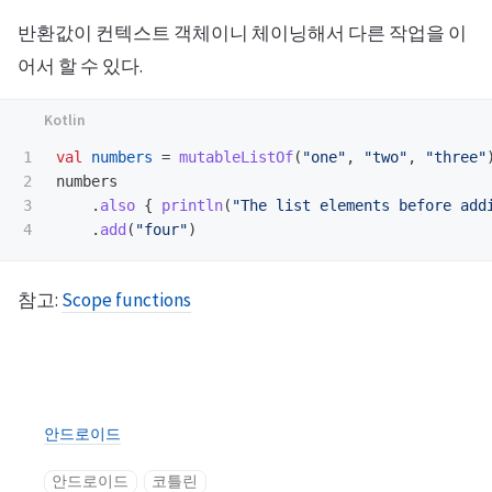
반환값이 컨텍스트 객체이니 체이닝해서 다른 작업을 이
어서 할 수 있다.
1

val
numbers
=
mutableListOf
(
"one"
,
"two"
,
"three"
2

numbers
3

.
also
{
println
(
"The list elements before add
.
add
(
"four"
)
참고:
Scope functions
안드로이드
안드로이드
코틀린