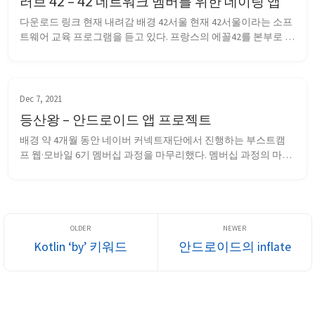
러브 42 – 42 네트워크 멤버를 위한 데이팅 앱
다운로드 링크 현재 내려감 배경 42서울 현재 42서울이라는 소프
트웨어 교육 프로그램을 듣고 있다. 프랑스의 에꼴42를 본부로 전
세계에 여러 42 캠퍼스가 있다. 이곳에서는 42 API를 제공하는데, 
oAuth 인증과 REST API를 제공한다. 이를 사용해 간단한 앱을 만
들어보고자 했다. oAuth 인증을 제공한다는 것은 42 네트워크 멤
버만 이용...
Dec 7, 2021
등산왕 – 안드로이드 앱 프로젝트
배경 약 4개월 동안 네이버 커넥트재단에서 진행하는 부스트캠
프 웹·모바일 6기 멤버십 과정을 마무리했다. 멤버십 과정의 마지
막 6주동안 진행한 프로젝트 등산왕에 대한 정리를 하려고 한다. 
앱 소개 깃헙 레포지토리 등산왕은 등산 기록 관리 앱이다. 앱에
는 크게 세 가지 기능이 있다. 등산 기록 내가 개발을 맡은 실시간 
등산 기록을 하는 기...
Kotlin ‘by’ 키워드
안드로이드의 inflate