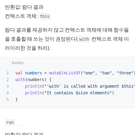
반환값: 람다 결과
컨텍스트 객체:
this
람다 결과를 제공하지 않고 컨텍스트 객체에 대해 함수들
을 호출할 때 쓰는 것이 권장된다(
컨텍스트 객체 이
with
러이러한 것을 하라).
1

val
numbers
=
mutableListOf
(
"one"
,
"two"
,
"three"
2

with
(
numbers
)
{
3

println
(
"'with' is called with argument $this
4

println
(
"It contains $size elements"
)
}
run
반환값: 람다 결과