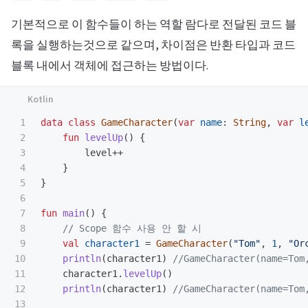
기본적으로 이 함수들이 하는 역할 람다로 전달된 코드 블
록을 실행하는것으로 같으며, 차이점은 반환 타입과 코드
블록 내에서 객체에 접근하는 방법이다.
1

data class
GameCharacter
(
var
name
:
String
,
var
l
2

fun
levelUp
()
{
3

level
++
4

}
5

}
6

7

fun
main
()
{
8

// Scope 함수 사용 안 할 시
9

val
character1
=
GameCharacter
(
"Tom"
,
1
,
"Or
10

println
(
character1
)
//GameCharacter(name=Tom
11

character1
.
levelUp
()
12

println
(
character1
)
//GameCharacter(name=Tom
13
