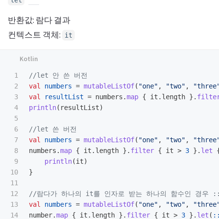
반환값: 람다 결과
컨텍스트 객체:
it
1

//let 안 쓴 버전
2

val
numbers
=
mutableListOf
(
"one"
,
"two"
,
"three
3

val
resultList
=
numbers
.
map
{
it
.
length
}.
filte
4

println
(
resultList
)
5

6

//let 쓴 버전
7

val
numbers
=
mutableListOf
(
"one"
,
"two"
,
"three
8

numbers
.
map
{
it
.
length
}.
filter
{
it
>
3
}.
let
9

println
(
it
)
10

}
11

12

//람다가 하나의 it를 인자로 받는 하나의 함수인 경우 
13

val
numbers
=
mutableListOf
(
"one"
,
"two"
,
"three
number
.
map
{
it
.
length
}.
filter
{
it
>
3
}.
let
(
: