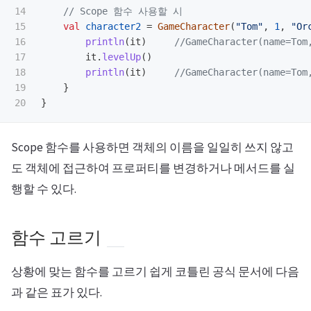
14

// Scope 함수 사용할 시
15

val
character2
=
GameCharacter
(
"Tom"
,
1
,
"Or
16

println
(
it
)
//GameCharacter(name=Tom
17

it
.
levelUp
()
18

println
(
it
)
//GameCharacter(name=Tom
19

}
}
Scope 함수를 사용하면 객체의 이름을 일일히 쓰지 않고
도 객체에 접근하여 프로퍼티를 변경하거나 메서드를 실
행할 수 있다.
함수 고르기
상황에 맞는 함수를 고르기 쉽게 코틀린 공식 문서에 다음
과 같은 표가 있다.