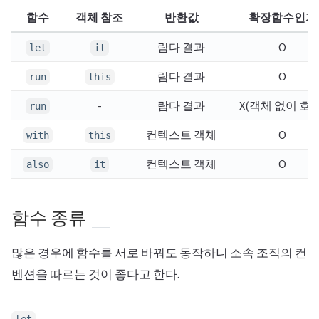
함수
객체 참조
반환값
확장함수인가
람다 결과
O
let
it
람다 결과
O
run
this
-
람다 결과
X(객체 없이 호출
run
컨텍스트 객체
O
with
this
컨텍스트 객체
O
also
it
함수 종류
많은 경우에 함수를 서로 바꿔도 동작하니 소속 조직의 컨
벤션을 따르는 것이 좋다고 한다.
let