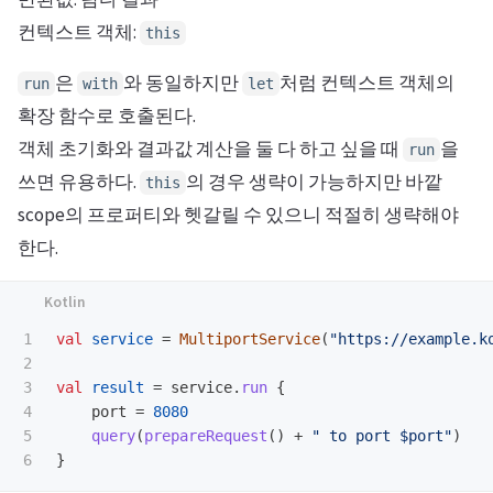
컨텍스트 객체:
this
은
와 동일하지만
처럼 컨텍스트 객체의
run
with
let
확장 함수로 호출된다.
객체 초기화와 결과값 계산을 둘 다 하고 싶을 때
을
run
쓰면 유용하다.
의 경우 생략이 가능하지만 바깥
this
scope의 프로퍼티와 헷갈릴 수 있으니 적절히 생략해야
한다.
1

val
service
=
MultiportService
(
"https://example.k
2

3

val
result
=
service
.
run
{
4

port
=
8080
5

query
(
prepareRequest
()
+
" to port $port"
)
}