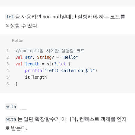
을 사용하면 non-null일때만 실행해야 하는 코드를
let
작성할 수 있다.
1

//non-null일 시에만 실행할 코드
2

val
str
:
String
?
=
"Hello"
3

val
length
=
str
?.
let
{
4

println
(
"let() called on $it"
)
5

it
.
length
}
with
는 일단 확장함수가 아니며, 컨텍스트 객체를 인자
with
로 받는다.