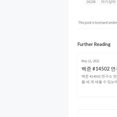
16236
아기상어
This post is licensed unde
Further Reading
May 11, 2021
백준 #14502 
백준 #14502 연구소 
을 세 개 세울 수 있는데
세울 수 있는 모든 경
해 바이러스가 퍼진 연
BFS로 계산해 안전 
값을 출력하면 된다. 벽
조합은 재귀함수로 처리
#include <iostream> #i