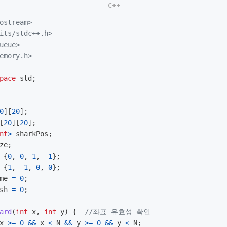
ostream>
its/stdc++.h>
ueue>
emory.h>
pace
std
;
0
][
20
];
[
20
][
20
];
nt
>
sharkPos
;
ze
;
{
0
,
0
,
1
,
-
1
};
{
1
,
-
1
,
0
,
0
};
me
=
0
;
sh
=
0
;
ard
(
int
x
,
int
y
)
{
//좌표 유효성 확인
x
>=
0
&&
x
<
N
&&
y
>=
0
&&
y
<
N
;