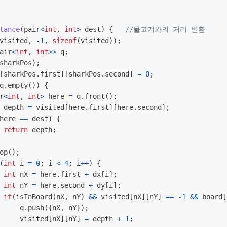
tance
(
pair
<
int
,
int
>
dest
)
{
//물고기와의 거리 반환
visited
,
-
1
,
sizeof
(
visited
));
air
<
int
,
int
>>
q
;
sharkPos
);
[
sharkPos
.
first
][
sharkPos
.
second
]
=
0
;
q
.
empty
())
{
r
<
int
,
int
>
here
=
q
.
front
();
depth
=
visited
[
here
.
first
][
here
.
second
];
here
==
dest
)
{
return
depth
;
op
();
(
int
i
=
0
;
i
<
4
;
i
++
)
{
int
nX
=
here
.
first
+
dx
[
i
];
int
nY
=
here
.
second
+
dy
[
i
];
if
(
isInBoard
(
nX
,
nY
)
&&
visited
[
nX
][
nY
]
==
-
1
&&
board
[
q
.
push
({
nX
,
nY
});
visited
[
nX
][
nY
]
=
depth
+
1
;