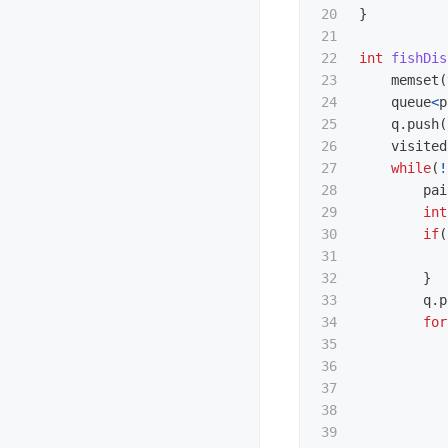
20

}
21

22

int
fishDis
23

memset
(
24

queue
<
p
25

q
.
push
(
26

visited
27

while
(
!
28

pai
29

int
30

if
(
31

32

}
33

q
.
p
34

for
35

36

37

38

39
