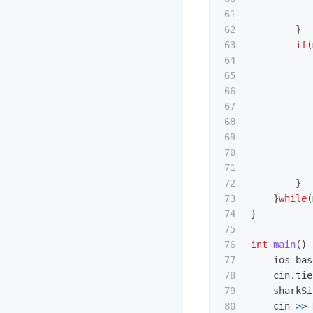
61

62

}
63

if
(
64

65

66

67

68

69

70

71

72

}
73

}
while
(
74

}
75

76

int
main
()
77

ios_bas
78

cin
.
tie
79

sharkSi
80

cin
>>