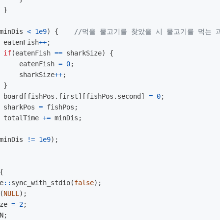
}
minDis
<
1e9
)
{
//먹을 물고기를 찾았을 시 물고기를 먹는 과
eatenFish
++
;
if
(
eatenFish
==
sharkSize
)
{
eatenFish
=
0
;
sharkSize
++
;
}
board
[
fishPos
.
first
][
fishPos
.
second
]
=
0
;
sharkPos
=
fishPos
;
totalTime
+=
minDis
;
minDis
!=
1e9
);
{
e
::
sync_with_stdio
(
false
);
(
NULL
);
ze
=
2
;
N
;