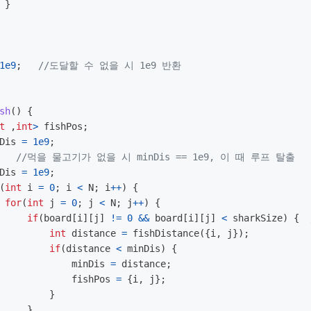
}
1e9
;
//도달할 수 없을 시 1e9 반환
sh
()
{
t
,
int
>
fishPos
;
Dis
=
1e9
;
//먹을 물고기가 없을 시 minDis == 1e9, 이 때 루프 탈출
Dis
=
1e9
;
(
int
i
=
0
;
i
<
N
;
i
++
)
{
for
(
int
j
=
0
;
j
<
N
;
j
++
)
{
if
(
board
[
i
][
j
]
!=
0
&&
board
[
i
][
j
]
<
sharkSize
)
{
int
distance
=
fishDistance
({
i
,
j
});
if
(
distance
<
minDis
)
{
minDis
=
distance
;
fishPos
=
{
i
,
j
};
}
}