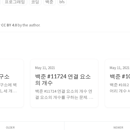
프로그래밍
코딩
백준
bfs
r
CC BY 4.0
by the author.
May 11, 2021
May 11, 2021
연구소
백준 #11724 연결 요소
백준 #1
의 개수
연구소에 벽
백준 #101
, 세 개를 
어리 개수 세
백준 #11724 연결 요소의 개수 연
우의 수에 대
다. #include
결 요소의 개수를 구하는 문제. 
구소를 
<cstring> #
BFS 또는 DFS로 구할 수 있다. 
영역의 최댓
#include <b
DFS로 풀었다. #include 
을 세우는 
namespace st
<iostream> #include <cstring> 
했다. 
boa...
#include <vector> #include 
nclude 
<bits/stdc++.h> using 