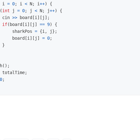
i
=
0
;
i
<
N
;
i
++
)
{
(
int
j
=
0
;
j
<
N
;
j
++
)
{
cin
>>
board
[
i
][
j
];
if
(
board
[
i
][
j
]
==
9
)
{
sharkPos
=
{
i
,
j
};
board
[
i
][
j
]
=
0
;
}
h
();
totalTime
;
0
;