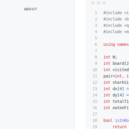
ABOUT
1

#include
<i
2

#include
<b
3

#include
<q
4

#include
<m
5

6

using
names
7

8

int
N
;
9

int
board
[
2
10

int
visited
11

pair
<
int
,
i
12

int
sharkSi
13

int
dx
[
4
]
=
14

int
dy
[
4
]
=
15

int
totalTi
16

int
eatenFi
17

18

bool
isInBo
19

return