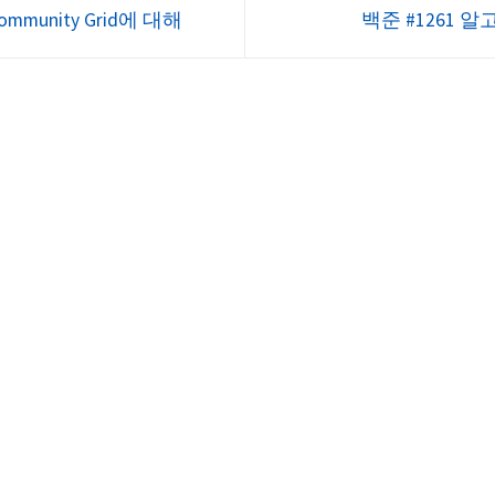
.
namespace s...
Community Grid에 대해
백준 #1261 