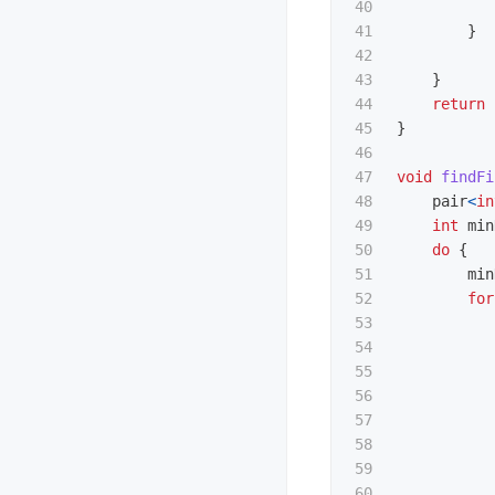
40

41

}
42

43

}
44

return
45

}
46

47

void
findFi
48

pair
<
in
49

int
min
50

do
{
51

min
52

for
53

54

55

56

57

58

59

60
