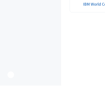
<cstring> #include <q..
IBM World 