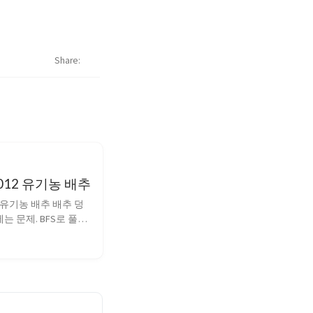
Share
012 유기농 배추
2 유기농 배추 배추 덩
는 문제. BFS로 풀었
 <iostream> #include 
include <queue> 
its/stdc++.h> using 
d; int T, M, N, K; int 