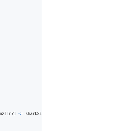
nX
][
nY
]
<=
sharkSize
)
{