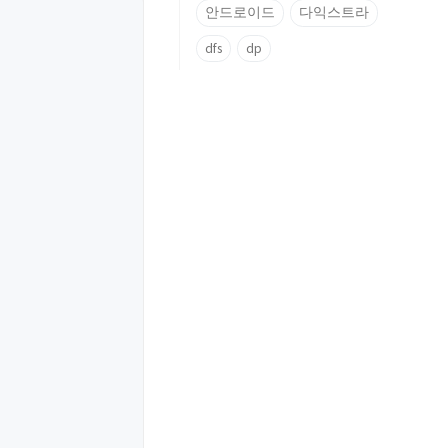
안드로이드
다익스트라
dfs
dp