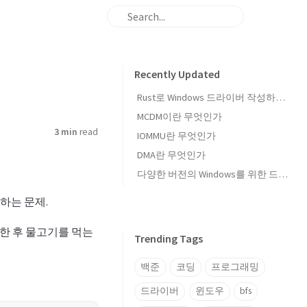
Recently Updated
Rust로 Windows 드라이버 작성하기 — windows-drivers-rs 개요
MCDM이란 무엇인가
3 min
read
IOMMU란 무엇인가
DMA란 무엇인가
다양한 버전의 Windows를 위한 드라이버 작성
하는 문제.
구한 후 물고기를 먹는
Trending Tags
백준
코딩
프로그래밍
드라이버
윈도우
bfs