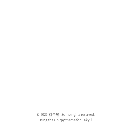
©
2026
김수명
.
Some rights reserved.
Using the
Chirpy
theme for
Jekyll
.