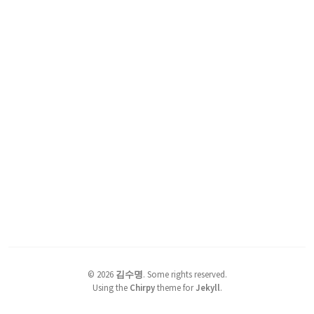
©
2026
김수명
.
Some rights reserved.
Using the
Chirpy
theme for
Jekyll
.