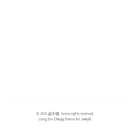
©
2026
김수명
.
Some rights reserved.
Using the
Chirpy
theme for
Jekyll
.