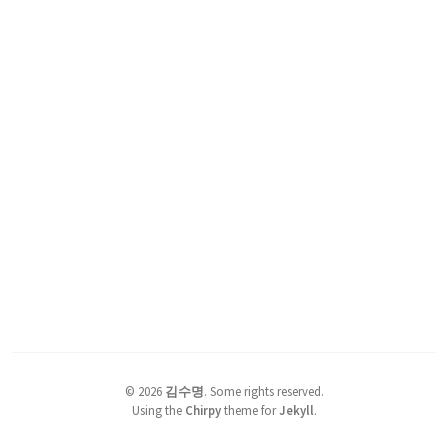
©
2026
김수명
.
Some rights reserved.
Using the
Chirpy
theme for
Jekyll
.