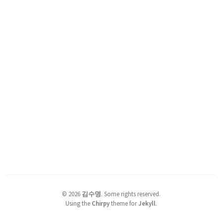
©
2026
김수명
.
Some rights reserved.
Using the
Chirpy
theme for
Jekyll
.