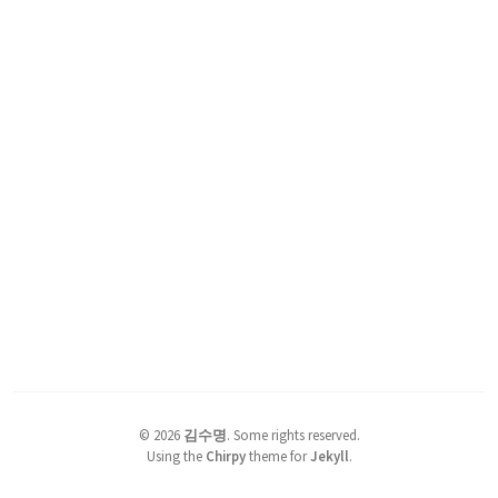
©
2026
김수명
.
Some rights reserved.
Using the
Chirpy
theme for
Jekyll
.