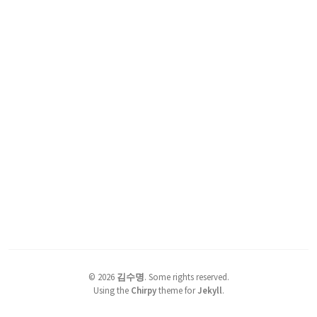
©
2026
김수명
.
Some rights reserved.
Using the
Chirpy
theme for
Jekyll
.