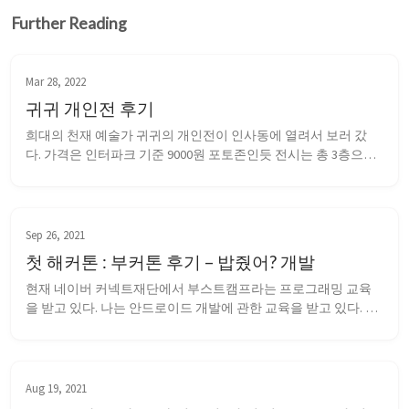
Further Reading
Mar 28, 2022
귀귀 개인전 후기
희대의 천재 예술가 귀귀의 개인전이 인사동에 열려서 보러 갔
다. 가격은 인터파크 기준 9000원 포토존인듯 전시는 총 3층으로 
1층과 2층에는 유화와 옆에 QR코드가 있어서 유화를 감상하고 
QR로 만화를 감상하고 다시 유화를 보는 식이다. 걸린 그림도 많
지만 만화도...
Sep 26, 2021
첫 해커톤 : 부커톤 후기 – 밥줬어? 개발
현재 네이버 커넥트재단에서 부스트캠프라는 프로그래밍 교육
을 받고 있다. 나는 안드로이드 개발에 관한 교육을 받고 있다. 추
석 연휴를 맞이해 부스트캠프 측에서는 부스트캠퍼들에게 휴식 
기간을 주기 위해 통째로 1주일 간 과제나 수업이 없는 방학 비슷
한 것을 주기로 했다. 다만, 이 기간 동안에 무언가 개발을 하고 싶
은 인원들을 위해 부커톤이라는 해커톤 ...
Aug 19, 2021